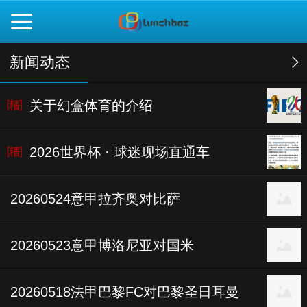
新闻动态
关于幻盒体育的介绍
2026世界杯 · 球迷现场直通车
20260524意甲拉齐奥对比萨
20260523意甲博洛尼亚对国米
20260518法甲巴黎FC对巴黎圣日耳曼