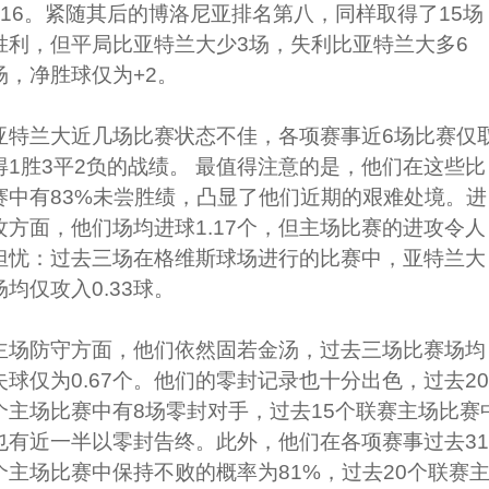
+16。紧随其后的博洛尼亚排名第八，同样取得了15场
胜利，但平局比亚特兰大少3场，失利比亚特兰大多6
场，净胜球仅为+2。
亚特兰大近几场比赛状态不佳，各项赛事近6场比赛仅
得1胜3平2负的战绩。 最值得注意的是，他们在这些比
赛中有83%未尝胜绩，凸显了他们近期的艰难处境。进
攻方面，他们场均进球1.17个，但主场比赛的进攻令人
担忧：过去三场在格维斯球场进行的比赛中，亚特兰大
场均仅攻入0.33球。
主场防守方面，他们依然固若金汤，过去三场比赛场均
失球仅为0.67个。他们的零封记录也十分出色，过去20
个主场比赛中有8场零封对手，过去15个联赛主场比赛
也有近一半以零封告终。此外，他们在各项赛事过去31
个主场比赛中保持不败的概率为81%，过去20个联赛