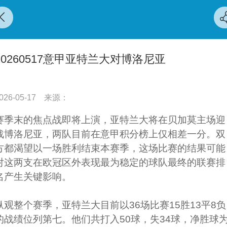
20260517意甲亚特兰大对博洛尼亚
026-05-17
来源：
赛季末的焦点战即将上演，亚特兰大将在贝加莫主场迎
战博洛尼亚，两队目前在意甲积分榜上仅相差一分。双
方都渴望以一场胜利结束本赛季，这场比赛的结果可能
对这两支在欧冠区外表现最为稳定的球队最终的联赛排
名产生关键影响。
纵观整个赛季，亚特兰大目前以36场比赛15胜13平8负
的战绩位列第七。他们共打入50球，失34球，净胜球