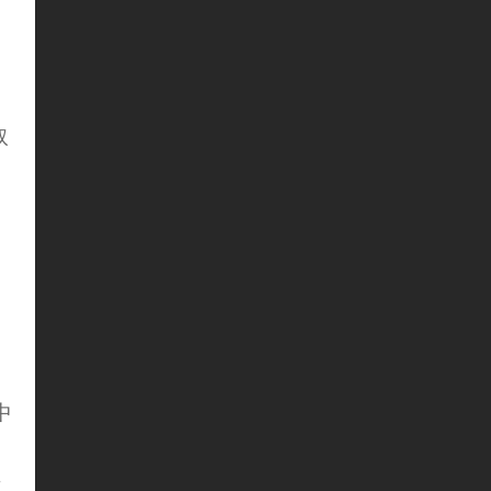
取
中
主