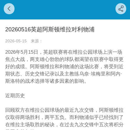
20260516英超阿斯顿维拉对利物浦
2026-05-15
来源：
2026年5月15日，英超联赛将在维拉公园球场上演一场
焦点大战，两支雄心勃勃的球队都渴望在联赛中取得更
好的成绩。阿斯顿维拉和利物浦的这场比赛，将受到近
期状态、历史交锋记录以及主教练乌奈·埃梅里和阿内·
斯洛特的战术选择等诸多因素的影响。
近期历史
回顾双方在维拉公园球场的最近九次交锋，阿斯顿维拉
仅取得两场胜利，两平五负。而利物浦似乎已经找到了
在维拉主场取胜的秘诀，在过去九次交锋中五次将积分