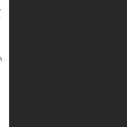
了
万
纳