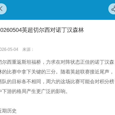
20260504英超切尔西对诺丁汉森林
026-05-04
来源：
切尔西重返斯坦福桥，力求在对阵状态正佳的诺丁汉森
林的比赛中拿下关键的三分。随着英超联赛接近尾声，
两队的目标各不相同，周六的这场比赛可能会对积分榜
中下游的格局产生更广泛的影响。
近期历史