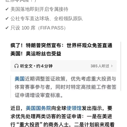
✔ 美国落地即刻开启专属接待
✔ 公社专车直达球场、全程领队跟队
✔ 只设 100 席（FIFA PASS）